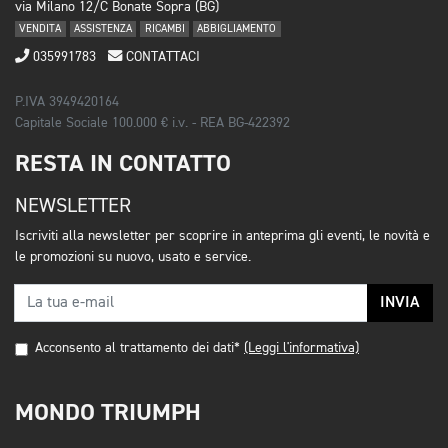
via Milano 12/C Bonate Sopra (BG)
VENDITA
ASSISTENZA
RICAMBI
ABBIGLIAMENTO
035991783
CONTATTACI
P.IVA 3949420164
Capitale Sociale 100.000 € i.v. - REA BG-422392
RESTA IN CONTATTO
NEWSLETTER
Iscriviti alla newsletter per scoprire in anteprima gli eventi, le novità e
le promozioni su nuovo, usato e service.
INVIA
Acconsento al trattamento dei dati*
(Leggi l'informativa)
MONDO TRIUMPH