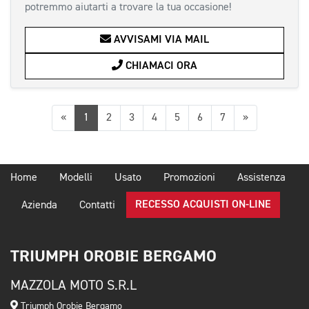
potremmo aiutarti a trovare la tua occasione!
AVVISAMI VIA MAIL
CHIAMACI ORA
Precedente
Successiva
«
1
2
3
4
5
6
7
»
Home
Modelli
Usato
Promozioni
Assistenza
RECESSO ACQUISTI ON-LINE
Azienda
Contatti
TRIUMPH OROBIE BERGAMO
MAZZOLA MOTO S.R.L
Triumph Orobie Bergamo