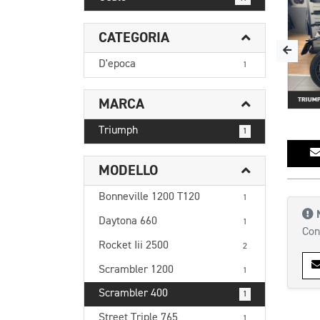
CATEGORIA
D'epoca
1
MARCA
Triumph
1
MODELLO
Bonneville 1200 T120
1
Daytona 660
1
Con
Rocket Iii 2500
2
Scrambler 1200
1
Scrambler 400
1
Street Triple 765
1