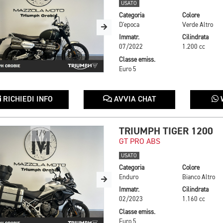
USATO
Categoria
Colore
D'epoca
Verde Altro
Immatr.
Cilindrata
07/2022
1.200 cc
Classe emiss.
Euro 5
RICHIEDI INFO
AVVIA CHAT
TRIUMPH TIGER 1200
1/9
GT PRO ABS
USATO
Categoria
Colore
Enduro
Bianco Altro
Immatr.
Cilindrata
02/2023
1.160 cc
Classe emiss.
Euro 5