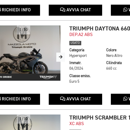
RICHIEDI INFO
AVVIA CHAT
TRIUMPH DAYTONA 66
1/10
DEP.A2 ABS
USATO
Categoria
Colore
Hypersport
Nero Altro
Immatr.
Cilindrata
06/2024
660 cc
Classe emiss.
Euro 5
RICHIEDI INFO
AVVIA CHAT
TRIUMPH SCRAMBLER 
1/10
XC ABS