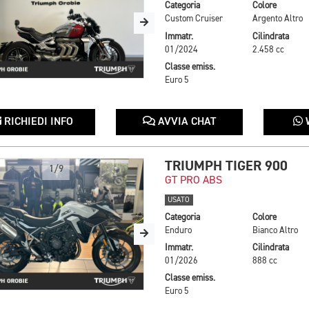
Categoria
Colore
Custom Cruiser
Argento Altro
Immatr.
Cilindrata
01/2024
2.458 cc
Classe emiss.
Euro 5
RICHIEDI INFO
AVVIA CHAT
TRIUMPH TIGER 900
1/9
GT PRO ABS
USATO
Categoria
Colore
Enduro
Bianco Altro
Immatr.
Cilindrata
01/2026
888 cc
Classe emiss.
Euro 5