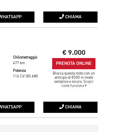
WHATSAPP
CHIAMA
€ 9.000
Chilometraggio
PRENOTA ONLINE
477 km
Potenza
Blocca questa moto con un
116 CV (85 kW)
anticipo di €500 in modo
semplice e sicuro.
Scopri
come funziona
WHATSAPP
CHIAMA