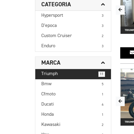
CATEGORIA
Hypersport
3
D'epoca
3
Custom Cruiser
2
Enduro
3
MARCA
Triumph
11
Bmw
5
Cfmoto
1
Ducati
4
Honda
1
Kawasaki
2