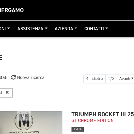
 BERGAMO
ONI
ASSISTENZA
AZIENDA
CONTATTI
E
ltati
Nuova ricerca
Indietro
1/2
Avanti
mph
TRIUMPH ROCKET III 2
1/10
GT CHROME EDITION
USATO