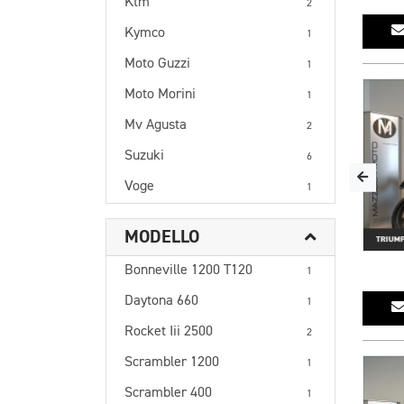
Ktm
2
Kymco
1
Moto Guzzi
1
Moto Morini
1
Mv Agusta
2
Suzuki
6
Voge
1
MODELLO
Bonneville 1200 T120
1
Daytona 660
1
Rocket Iii 2500
2
Scrambler 1200
1
Scrambler 400
1