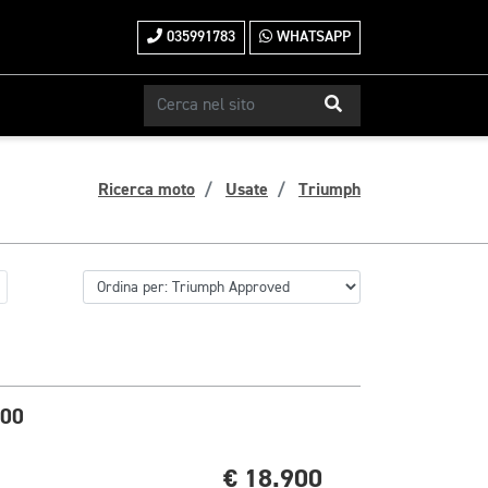
035991783
WHATSAPP
Ricerca moto
Usate
Triumph
500
€ 18.900