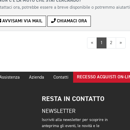
NON C'È LA MOTO CHE STAI CERCANDO?
tattaci ora, potrebbe essere a breve disponibile o potremmo aiutarti
AVVISAMI VIA MAIL
CHIAMACI ORA
Precedente
Suc
«
1
2
»
RECESSO ACQUISTI ON-LI
Assistenza
Azienda
Contatti
RESTA IN CONTATTO
NEWSLETTER
Iscriviti alla newsletter per scoprire in
anteprima gli eventi, le novità e le