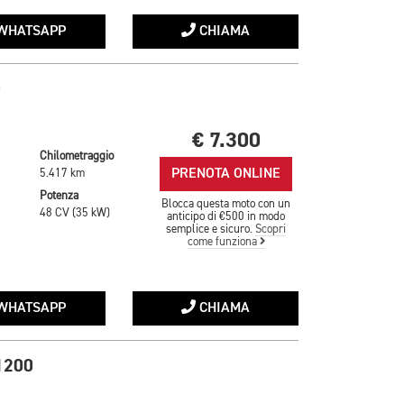
WHATSAPP
CHIAMA
0
€ 7.300
Chilometraggio
PRENOTA ONLINE
5.417 km
Potenza
Blocca questa moto con un
48 CV (35 kW)
anticipo di €500 in modo
semplice e sicuro.
Scopri
come funziona
WHATSAPP
CHIAMA
1200