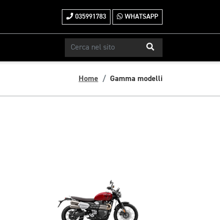
035991783
WHATSAPP
Home
Gamma modelli