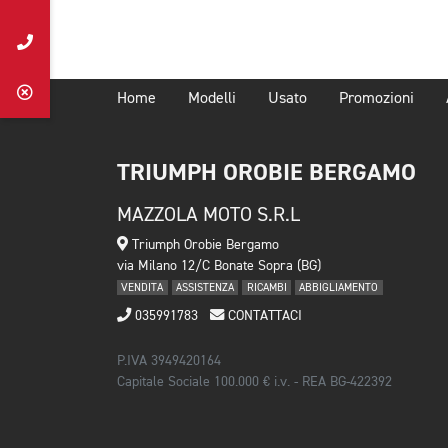
Home
Modelli
Usato
Promozioni
TRIUMPH OROBIE BERGAMO
MAZZOLA MOTO S.R.L
Triumph Orobie Bergamo
via Milano 12/C Bonate Sopra (BG)
VENDITA
ASSISTENZA
RICAMBI
ABBIGLIAMENTO
035991783
CONTATTACI
P.IVA 3949420164
Capitale Sociale 100.000 € i.v. - REA BG-422392