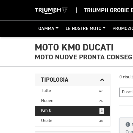
TRIUMPH OROBIE
GAMMA
LE NOSTRE MOTO
PROMOZI
MOTO KM0 DUCATI
MOTO NUOVE PRONTA CONSE
0 risult
TIPOLOGIA
Tutte
67
Ducat
Nuove
26
Km 0
3
Usate
38
Con