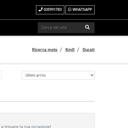
035991783
WHATSAPP
Ricerca moto
Km0
Ducati
 a trovare la tua occasione!