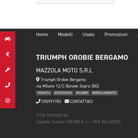
Home
Modelli
Usato
Promozioni
TRIUMPH OROBIE BERGAMO
MAZZOLA MOTO S.R.L
Triumph Orobie Bergamo
via Milano 12/C Bonate Sopra (BG)
VENDITA
ASSISTENZA
RICAMBI
ABBIGLIAMENTO
035991783
CONTATTACI
P.IVA 3949420164
Capitale Sociale 100.000 € i.v. - REA BG-422392