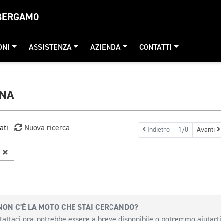
 BERGAMO
ONI
ASSISTENZA
AZIENDA
CONTATTI
GNA
ati
Nuova ricerca
Indietro
1/0
Avanti
i
NON C'È LA MOTO CHE STAI CERCANDO?
tattaci ora, potrebbe essere a breve disponibile o potremmo aiutarti