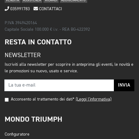
VENDITA
ASSISTENZA
RICAMBI
ABBIGLIAMENTO
035991783
CONTATTACI
P.IVA 3949420164
Capitale Sociale 100.000 € i.v. - REA BG-422392
RESTA IN CONTATTO
NEWSLETTER
Iscriviti alla newsletter per scoprire in anteprima gli eventi, le novità e
le promozioni su nuovo, usato e service.
INVIA
Acconsento al trattamento dei dati*
(Leggi l'informativa)
MONDO TRIUMPH
Configuratore