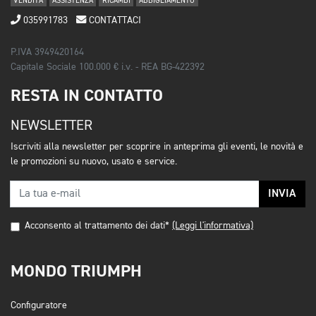
VENDITA
ASSISTENZA
RICAMBI
ABBIGLIAMENTO
035991783
CONTATTACI
P.IVA 3949420164
Capitale Sociale 100.000 € i.v. - REA BG-422392
RESTA IN CONTATTO
NEWSLETTER
Iscriviti alla newsletter per scoprire in anteprima gli eventi, le novità e
le promozioni su nuovo, usato e service.
INVIA
Acconsento al trattamento dei dati*
(Leggi l'informativa)
MONDO TRIUMPH
Configuratore