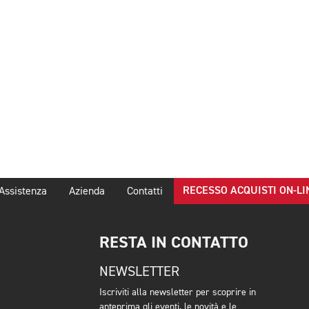
RECESSO ACQUISTI ON-LI
Assistenza
Azienda
Contatti
RESTA IN CONTATTO
NEWSLETTER
Iscriviti alla newsletter per scoprire in
anteprima gli eventi, le novità e le