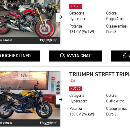
NUOVO
Categoria
Colore
Hypersport
Grigio Altro
Potenza
Classe emiss.
131 CV (96 kW)
Euro 5
RICHIEDI INFO
AVVIA CHAT
TRIUMPH STREET TRIPL
1/4
RS
NUOVO
Categoria
Colore
Hypersport
Giallo Altro
Potenza
Classe emiss.
130 CV (96 kW)
Euro 5