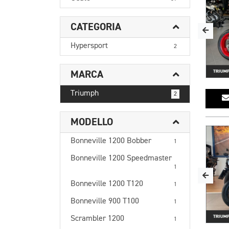
CATEGORIA
Hypersport
2
MARCA
Triumph
2
MODELLO
Bonneville 1200 Bobber
1
Bonneville 1200 Speedmaster
1
Bonneville 1200 T120
1
Bonneville 900 T100
1
Scrambler 1200
1