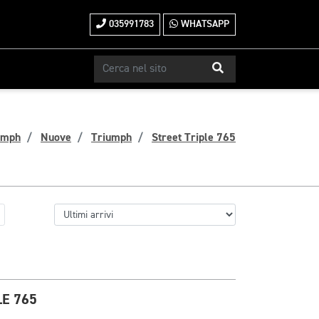
035991783
WHATSAPP
umph
Nuove
Triumph
Street Triple 765
E 765