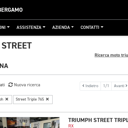
 BERGAMO
ONI
ASSISTENZA
AZIENDA
CONTATTI
 STREET
Ricerca moto tri
GNA
ati
Nuova ricerca
Indietro
1/1
Avanti
mph
Street Triple 765
TRIUMPH STREET TRIPL
1/10
RX