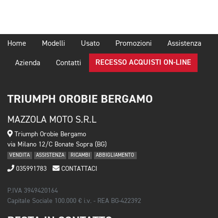
Home
Modelli
Usato
Promozioni
Assistenza
RECESSO ACQUISTI ON-LINE
Azienda
Contatti
TRIUMPH OROBIE BERGAMO
MAZZOLA MOTO S.R.L
Triumph Orobie Bergamo
via Milano 12/C Bonate Sopra (BG)
VENDITA
ASSISTENZA
RICAMBI
ABBIGLIAMENTO
035991783
CONTATTACI
P.IVA 3949420164
Capitale Sociale 100.000 € i.v. - REA BG-422392