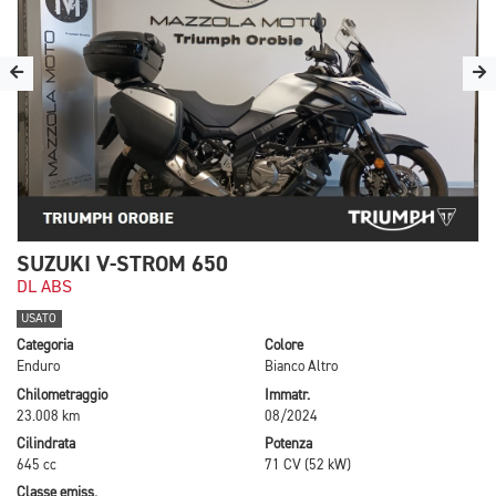
SUZUKI V-STROM 650
DL ABS
USATO
Categoria
Colore
Enduro
Bianco Altro
Chilometraggio
Immatr.
23.008 km
08/2024
Cilindrata
Potenza
645 cc
71 CV (52 kW)
Classe emiss.