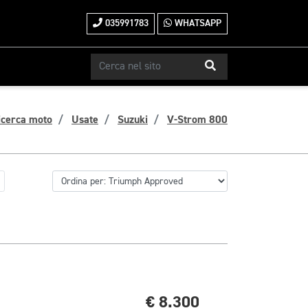
035991783
WHATSAPP
icerca moto
Usate
Suzuki
V-Strom 800
€ 8.300