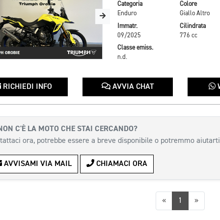
Categoria
Colore
Enduro
Giallo Altro
Immatr.
Cilindrata
09/2025
776 cc
Classe emiss.
n.d.
RICHIEDI INFO
AVVIA CHAT
NON C'È LA MOTO CHE STAI CERCANDO?
tattaci ora, potrebbe essere a breve disponibile o potremmo aiutarti
AVVISAMI VIA MAIL
CHIAMACI ORA
Precedente
Succes
«
1
»