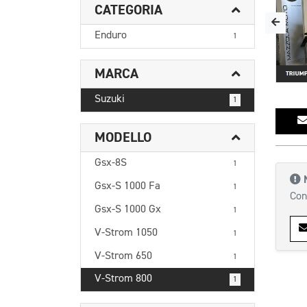
CATEGORIA
Enduro
1
MARCA
Suzuki
1
MODELLO
Gsx-8S
1
Gsx-S 1000 Fa
1
Con
Gsx-S 1000 Gx
1
V-Strom 1050
1
V-Strom 650
1
V-Strom 800
1