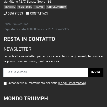
via Milano 12/C Bonate Sopra (BG)
VENDITA
ASSISTENZA
RICAMBI
ABBIGLIAMENTO
035991783
CONTATTACI
P.IVA 3949420164
Capitale Sociale 100.000 € i.v. - REA BG-422392
RESTA IN CONTATTO
NEWSLETTER
Iscriviti alla newsletter per scoprire in anteprima gli eventi, le novità e
le promozioni su nuovo, usato e service.
INVIA
Acconsento al trattamento dei dati*
(Leggi l'informativa)
MONDO TRIUMPH