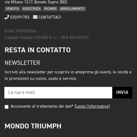
via Milano 12/C Bonate Sopra (BG)
VENDITA
ASSISTENZA
RICAMBI
ABBIGLIAMENTO
035991783
CONTATTACI
P.IVA 3949420164
Capitale Sociale 100.000 € i.v. - REA BG-422392
RESTA IN CONTATTO
NEWSLETTER
Iscriviti alla newsletter per scoprire in anteprima gli eventi, le novità e
le promozioni su nuovo, usato e service.
INVIA
Acconsento al trattamento dei dati*
(Leggi l'informativa)
MONDO TRIUMPH