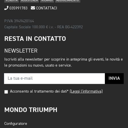
VENDITA
ASSISTENZA
RICAMBI
ABBIGLIAMENTO
035991783
CONTATTACI
P.IVA 3949420164
Capitale Sociale 100.000 € i.v. - REA BG-422392
RESTA IN CONTATTO
NEWSLETTER
Iscriviti alla newsletter per scoprire in anteprima gli eventi, le novità e
le promozioni su nuovo, usato e service.
INVIA
Acconsento al trattamento dei dati*
(Leggi l'informativa)
MONDO TRIUMPH
Configuratore