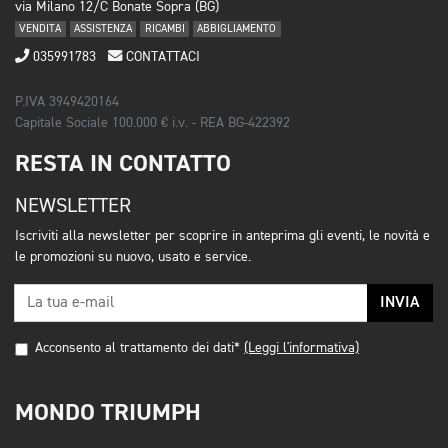
via Milano 12/C Bonate Sopra (BG)
VENDITA
ASSISTENZA
RICAMBI
ABBIGLIAMENTO
035991783
CONTATTACI
P.IVA 3949420164
Capitale Sociale 100.000 € i.v. - REA BG-422392
RESTA IN CONTATTO
NEWSLETTER
Iscriviti alla newsletter per scoprire in anteprima gli eventi, le novità e
le promozioni su nuovo, usato e service.
INVIA
Acconsento al trattamento dei dati*
(Leggi l'informativa)
MONDO TRIUMPH