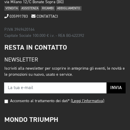
via Milano 12/C Bonate Sopra (BG)
VENDITA
ASSISTENZA
RICAMBI
ABBIGLIAMENTO
035991783
CONTATTACI
P.IVA 3949420164
Capitale Sociale 100.000 € i.v. - REA BG-422392
RESTA IN CONTATTO
NEWSLETTER
Iscriviti alla newsletter per scoprire in anteprima gli eventi, le novità e
le promozioni su nuovo, usato e service.
INVIA
Acconsento al trattamento dei dati*
(Leggi l'informativa)
MONDO TRIUMPH